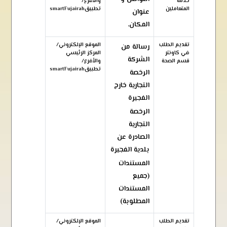
خدمة
والأفرع/
المتعاملين
تطبيقsmartFujairah
عنوان
المكان.
تقديم الطلب
الموقع الإلكتروني/
رسالة من
في كاونتر
المركز الرئيسي
الشركة
قسم الصحة
والأفرع/
تطبيقsmartFujairah
الرخصة
التجارية خارج
الفجيرة
الرخصة
التجارية
الصادرة عن
بلدية الفجيرة
المستندات
(جميع
المستندات
المطلوبة)
تقديم الطلب
الموقع الإلكتروني/