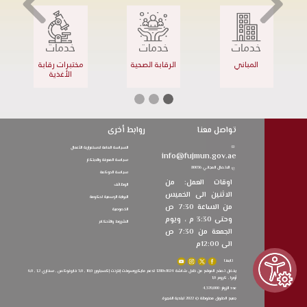
خدمات
خدمات
خدمات
المباني
الرقابة الصحية
مختبرات رقابة
الأغذية
تواصل معنا
روابط أخرى
السياسة العامة لاستمرارية الأعمال
info@fujmun.gov.ae
سياسة المعرفة والابتكار
الاتصال المجاني 80036
سياسة الحوكمة
اوقات العمل:
من
الوظائف
الاثنين الى الخميس
البوابة الرسمية لحكومة
من الساعة 7:30 ص
الخصوصية
وحتى 3:30 م ، ويوم
الشروط والأحكام
الجمعة من 7:30 ص
الى 12:00م
تابعنا
يفضل تصفح الموقع من خلال شاشة 1280x1024 تدعم مايكروسوفت إنترنت إكسبلورر 10,0 , 3,0 فايرفوكس , سفاري 1,2 , 6,0
أوبرا , كروم 1,0
عدد الزوار: 4,370,000
جميع الحقوق محفوظة © 2022 لبلدية الفجيرة.